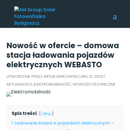
Nowość w ofercie – domowa
stacja ładowania pojazdów
elektrycznych WEBASTO
UTWORZONE PRZEZ
ARTUR SERKOWSKI
|
GRU 21, 2020
|
AKTUALNOŚCI
,
ELEKTROMOBILNOŚĆ
,
NOWOŚCI TECHNICZNE
Spis treści
Ukryj
1
Ładowanie baterii w pojazdach elektrycznych –