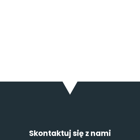
Pompa ciepła zrewolucjonizowała sposób
ogrzewania budynków. Dzięki niej udało się
wprowadzić rozwiązania korzystne dla naszego
środowiska, a zarazem bardzo ekonomiczne. W tej
sytuacji nie może dziwić, że coraz popularniejsza
jest także pompa ciepła dla firm. Pompa...
Skontaktuj się z nami