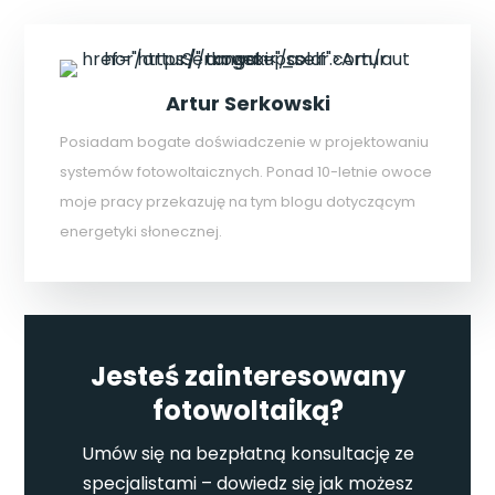
Artur Serkowski
Posiadam bogate doświadczenie w projektowaniu
systemów fotowoltaicznych. Ponad 10-letnie owoce
moje pracy przekazuję na tym blogu dotyczącym
energetyki słonecznej.
Jesteś zainteresowany
fotowoltaiką?
Umów się na bezpłatną konsultację ze
specjalistami – dowiedz się jak możesz