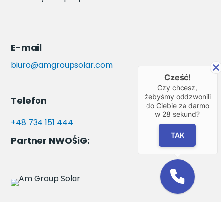
E-mail
biuro@amgroupsolar.com
Cześć!
Czy chcesz,
żebyśmy oddzwonili
Telefon
do Ciebie za darmo
w
28
sekund?
+48 734 151 444
TAK
Partner NWOŚiG: