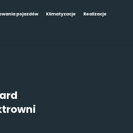
dowania pojazdów
Klimatyzacje
Realizacje
gard
ktrowni