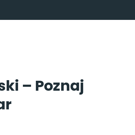
ki – Poznaj
ar