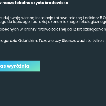
 w nasze lokalne czyste środowisko.
buduj swoją własną instalację fotowoltaiczną i odbierz 5.000
oga do lepszego i bardziej ekonomicznego i ekologicznego
becnych w branży fotowoltaicznej od 12 lat działającyc
rogardzie Gdańskim, Tczewie czy Skarszewach to tylko z
as wyróżnia