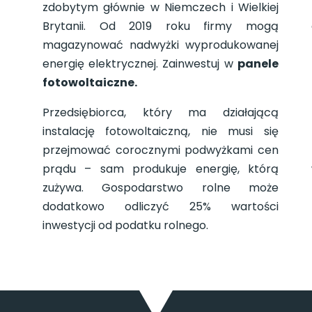
zdobytym głównie w Niemczech i Wielkiej
a
Brytanii. Od 2019 roku firmy mogą
e
magazynować nadwyżki wyprodukowanej
z
energię elektrycznej. Zainwestuj w
panele
,
fotowoltaiczne.
i
e
Przedsiębiorca, który ma działającą
instalację fotowoltaiczną, nie musi się
przejmować corocznymi podwyżkami cen
prądu – sam produkuje energię, którą
zużywa. Gospodarstwo rolne może
dodatkowo odliczyć 25% wartości
inwestycji od podatku rolnego.