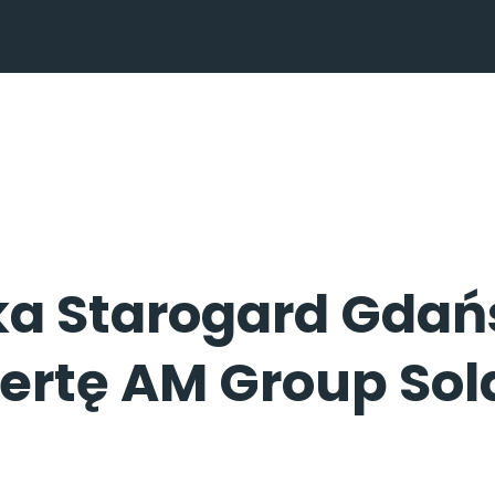
ka Starogard Gdańs
fertę AM Group Sol