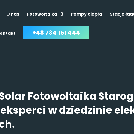
O nas
Fotowoltaika
Pompy ciepła
Stacje ła
+48 734 151 444
ontakt
Solar Fotowoltaika Staro
eksperci w dziedzinie ele
ch.