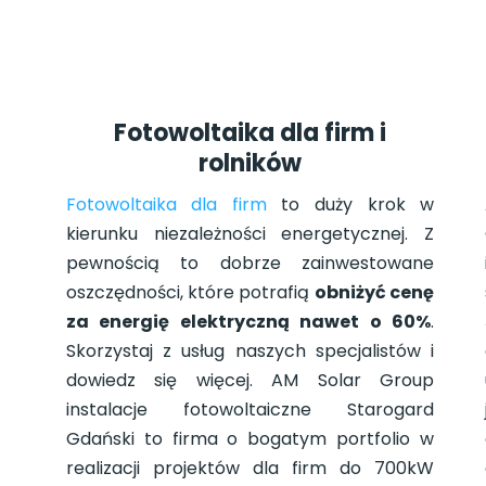
Fotowoltaika dla firm i
rolników
ż
Fotowoltaika dla firm
to duży krok w
i
kierunku niezależności energetycznej. Z
i
pewnością to dobrze zainwestowane
a
oszczędności, które potrafią
obniżyć cenę
e
za energię elektryczną nawet o 60%
.
o
Skorzystaj z usług naszych specjalistów i
o
dowiedz się więcej. AM Solar Group
j
instalacje fotowoltaiczne Starogard
i
Gdański to firma o bogatym portfolio w
realizacji projektów dla firm do 700kW