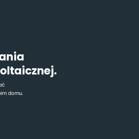
wania
oltaicznej.
ać
im domu.