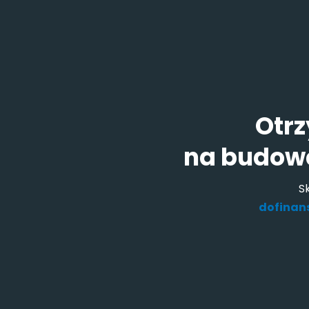
Otrz
na budowę 
S
dofinans