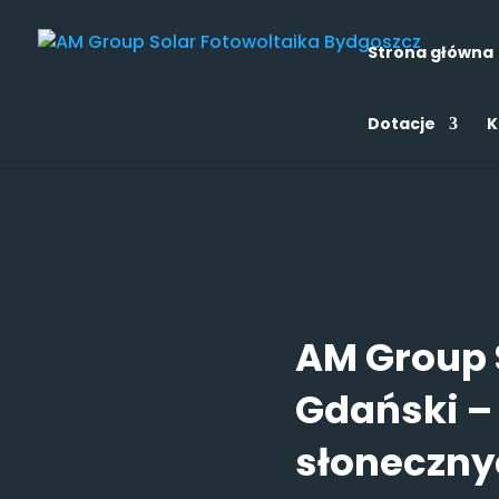
Strona główna
Dotacje
K
AM Group 
Gdański – 
słoneczny