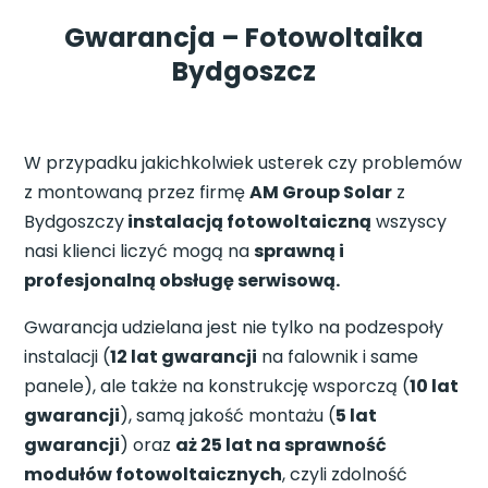
Gwarancja – Fotowoltaika
Bydgoszcz
W przypadku jakichkolwiek usterek czy problemów
z montowaną przez firmę
AM Group Solar
z
Bydgoszczy
instalacją fotowoltaiczną
wszyscy
nasi klienci liczyć mogą na
sprawną i
profesjonalną obsługę serwisową.
Gwarancja udzielana jest nie tylko na podzespoły
instalacji (
12 lat gwarancji
na falownik i same
panele), ale także na konstrukcję wsporczą (
10 lat
gwarancji
), samą jakość montażu (
5 lat
gwarancji
) oraz
aż 25 lat na sprawność
modułów fotowoltaicznych
, czyli zdolność