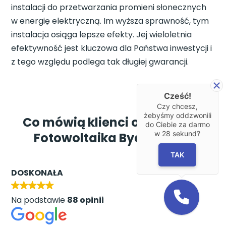
instalacji do przetwarzania promieni słonecznych
w energię elektryczną. Im wyższa sprawność, tym
instalacja osiąga lepsze efekty. Jej wieloletnia
efektywność jest kluczowa dla Państwa inwestycji i
z tego względu podlega tak długiej gwarancji.
Cześć!
Czy chcesz,
żebyśmy oddzwonili
Co mówią klienci o AM Group
do Ciebie za darmo
w
28
sekund?
Fotowoltaika Bydgoszcz?
TAK
DOSKONAŁA
Na podstawie
88 opinii