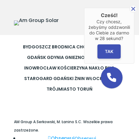
Cześć!
Czy chcesz,
żebyśmy oddzwonili
do Ciebie za darmo
w
28
sekund?
BYDGOSZCZ
BRODNICA
CHOJNICE
ELBLĄG
TAK
GDAŃSK
GDYNIA
GNIEZNO
GRUDZIĄDZ
INOWROCŁAW
KOŚCIERZYNA
NAKŁO
PIŁA
STAROGARD GDAŃSKI
ŻNIN
WŁOCŁAWEK
TRÓJMIASTO
TORUŃ
AM Group A.Serkowski, M. Łanino S.C. Wszelkie prawa
zastrzeżone.
Obserwuj
Obserwuj