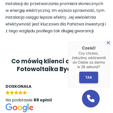
instalacji do przetwarzania promieni słonecznych
w energię elektryczną. Im wyższa sprawność, tym
instalacja osiąga lepsze efekty. Jej wieloletnia
efektywność jest kluczowa dla Państwa inwestycji i
z tego względu podlega tak długiej gwarancji.
Cześć!
Czy chcesz,
żebyśmy oddzwonili
Co mówią klienci o AM Group
do Ciebie za darmo
w
28
sekund?
Fotowoltaika Bydgoszcz?
TAK
DOSKONAŁA
Na podstawie
88 opinii