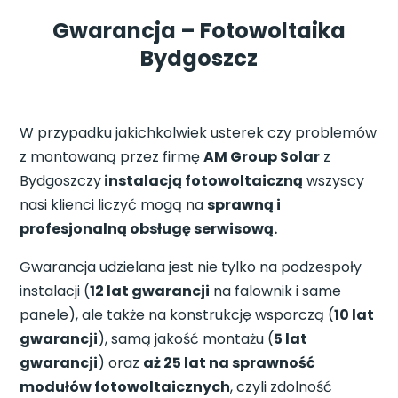
Gwarancja – Fotowoltaika
Bydgoszcz
W przypadku jakichkolwiek usterek czy problemów
z montowaną przez firmę
AM Group Solar
z
Bydgoszczy
instalacją fotowoltaiczną
wszyscy
nasi klienci liczyć mogą na
sprawną i
profesjonalną obsługę serwisową.
Gwarancja udzielana jest nie tylko na podzespoły
instalacji (
12 lat gwarancji
na falownik i same
panele), ale także na konstrukcję wsporczą (
10 lat
gwarancji
), samą jakość montażu (
5 lat
gwarancji
) oraz
aż 25 lat na sprawność
modułów fotowoltaicznych
, czyli zdolność